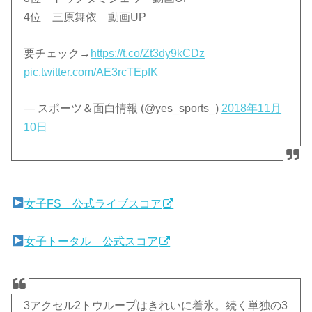
4位 三原舞依 動画UP
要チェック→
https://t.co/Zt3dy9kCDz
pic.twitter.com/AE3rcTEpfK
— スポーツ＆面白情報 (@yes_sports_)
2018年11月
10日
女子FS 公式ライブスコア
女子トータル 公式スコア
3アクセル2トウループはきれいに着氷。続く単独の3