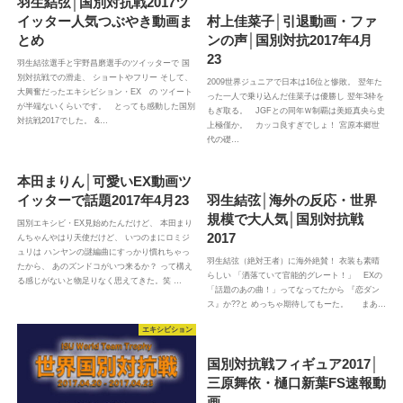
羽生結弦│国別対抗戦2017ツ
イッター人気つぶやき動画ま
村上佳菜子│引退動画・ファ
とめ
ンの声│国別対抗2017年4月
23
羽生結弦選手と宇野昌磨選手のツイッターで 国
別対抗戦での滑走、 ショートやフリー そして、
2009世界ジュニアで日本は16位と惨敗。 翌年た
大興奮だったエキシビション・EX の ツイート
った一人で乗り込んだ佳菜子は優勝し 翌年3枠を
が半端ないくらいです。 とっても感動した国別
もぎ取る。 JGFとの同年Ｗ制覇は美姫真央ら史
対抗戦2017でした。 &…
上極僅か。 カッコ良すぎでしょ！ 宮原本郷世
代の礎…
本田まりん│可愛いEX動画ツ
イッターで話題2017年4月23
羽生結弦│海外の反応・世界
規模で大人気│国別対抗戦
国別エキシビ・EX見始めたんだけど、 本田まり
2017
んちゃんやはり天使だけど、 いつのまにロミジ
ュリは ハンヤンの謎編曲にすっかり慣れちゃっ
羽生結弦（絶対王者）に海外絶賛！ 衣装も素晴
たから、 あのズンドコがいつ来るか？ って構え
らしい 「洒落ていて官能的グレート！」 EXの
る感じがないと物足りなく思えてきた。笑 …
「話題のあの曲！」ってなってたから 『恋ダン
ス』か??と めっちゃ期待してもーた。 まあ…
エキシビション
国別対抗戦フィギュア2017│
三原舞依・樋口新葉FS速報動
画