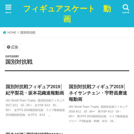
フィギュアスケート 動
menu
search
画
HOME
国別対抗戦
広告
国別対抗戦
国別対抗戦フィギュア2019│
国別対抗戦フィギュア2019│
紀平梨花・坂本花織速報動画
ネイサンチェン・宇野昌磨速
報動画
ISU World Team Trophy 国別対抗戦フィギュア
2017 4/11 16：35〜 女子SP 4/13 16：
ISU World Team Trophy 国別対抗戦フィギュア
50〜 女子FS 2019国別対抗戦 ライブ動画放送
2019 4/11 18：40〜 男子SP 4/12 19：
2019国別対抗戦 女子FS 4/13 …
00〜 男子FS 2019国別対抗戦 ライブ動画放送
フリー・FS滑走順・時間 4/12 19…