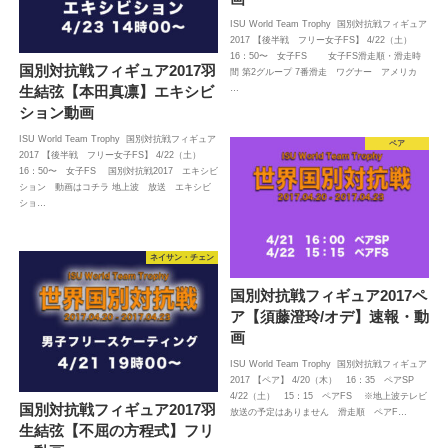
ISU World Team Trophy 国別対抗戦フィギュア
2017 【後半戦 フリー女子FS】 4/22（土）
16：50〜 女子FS 女子FS滑走順・滑走時
国別対抗戦フィギュア2017羽
間 第2グループ 7番滑走 ワグナー アメリカ
…
生結弦【本田真凛】エキシビ
ション動画
ISU World Team Trophy 国別対抗戦フィギュア
ペア
2017 【後半戦 フリー女子FS】 4/22（土）
16：50〜 女子FS 国別対抗戦2017 エキシビ
ション 動画はコチラ 地上波 放送 エキシビ
ショ…
ネイサン・チェン
国別対抗戦フィギュア2017ペ
ア【須藤澄玲/オデ】速報・動
画
ISU World Team Trophy 国別対抗戦フィギュア
2017 【ペア】 4/20（木） 16：35 ペアSP
4/22（土） 15：15 ペアFS ※地上波テレビ
国別対抗戦フィギュア2017羽
放送の予定はありません 滑走順 ペアF…
生結弦【不屈の方程式】フリ