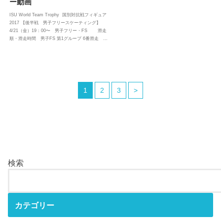
ー動画
ISU World Team Trophy 国別対抗戦フィギュア
2017 【後半戦 男子フリースケーティング】
4/21（金）19：00〜 男子フリー・FS 滑走
順・滑走時間 男子FS 第1グループ 6番滑走 …
1
2
3
>
検索
カテゴリー