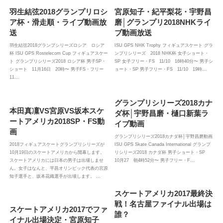
羽生結弦2018グランプリロシ
宮原知子・紀平梨花・宇野昌
ア杯・滑走順・ライブ動画放
磨│グランプリ2018NHKライ
送
ブ動画放送
羽生結弦2018グランプシリーズロシア ロシア
ISU GPS NHK Trophy フィギュアスケート グラ
杯 ISU GPS Rostelecom Cup フィギュアスケー
ンプリシリーズ 2018 NHK杯 女子ショート・
ト グランプリシリーズ2018 ロシア杯 男子SP・
SP 女子フリー・FS 11/10 16時40分〜 男子シ
ショート 11月16日 20時〜 男子FS・フリー
ョート・SP 男子フリー・FS 11/10 19時…
11…
グランプリシリーズ2018カナ
本田真凜VS宮原VS坂本スケ
ダ杯│宇野昌磨・樋口新葉ラ
ートアメリカ2018SP・FS動
イブ動画
画
グランプリシリーズ2018カナダ杯│宇野昌磨動画
2018フィギュアスケートグランプリシリーズが
ISU GPS Skate Canada International グランプ
10月19日のスケートアメリカから開幕します。
リシリーズ2018 カナダ杯 男子ショート・SP
スケートアメリカには日本の男子は出場しませ
10月27 朝4時52分〜 男子フリー・F…
ん。女子はなんと、平昌オリンピック代表の宮原
知子選手と、坂本花織選手が出場します。 …
スケートアメリカ2017最終決
戦！名古屋ファイナル出場は
スケートアメリカ2017でファ
誰？
イナル出場決定・宮原知子