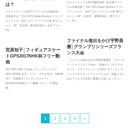
スケートアメリカ2017最終決戦！名古屋ファイ
は？
ナル出場は誰？ ISU GPS Skate America グラン
スケートアメリカ2017でファイナル出場決定・
プリシリーズ 2017 スケートアメリカ杯 男子シ
宮原知子は？ ISU GPS Skate America グランプ
ョート・SP 11月25 朝9時54分〜 男子フリ
リシリーズ 2017 スケートアメリカ杯 女子ショ
ー・FS…
ート・SP 11月26 朝11時19分〜 女子フリー・
FS…
ファイナル進出をかけ宇野昌
麿│グランプリシリーズフラ
宮原知子│フィギュアスケー
ンス大会
トGPS2017NHK杯フリー動
「ファイナル進出をかけ宇野昌麿選手 グランプ
画
リシリーズフランス大会」 混迷のフィギュアス
ISU GPS NHK Trophy グランプリシリーズ
ケート グランプリシリーズ2017 オリンピック
2017 NHK杯 女子 フリー・FS 11月11 16時40
シーズンのグランプリファイナルは、五輪メダル
分〜 宮原知子│フィギュアスケート
を占ううえでも非常に重要な大会となってい…
GPS2017NHK杯フリー動画 フリー・FS滑走
順…
1
2
3
4
>