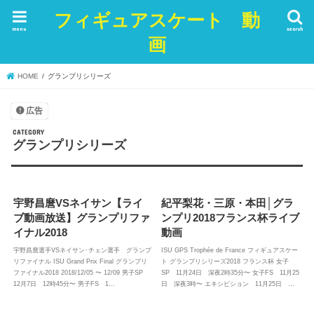
フィギュアスケート 動
menu
search
画
HOME
グランプリシリーズ
広告
グランプリシリーズ
宇野昌麿VSネイサン【ライ
紀平梨花・三原・本田│グラ
ブ動画放送】グランプリファ
ンプリ2018フランス杯ライブ
イナル2018
動画
宇野昌麿選手VSネイサン･チェン選手 グランプ
ISU GPS Trophée de France フィギュアスケー
リファイナル ISU Grand Prix Final グランプリ
ト グランプリシリーズ2018 フランス杯 女子
ファイナル2018 2018/12/05 〜 12/09 男子SP
SP 11月24日 深夜2時35分〜 女子FS 11月25
12月7日 12時45分〜 男子FS 1…
日 深夜3時〜 エキシビション 11月25日 …