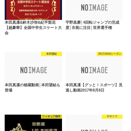
本田真凛&鈴木沙弥&紀平梨花
宇野昌磨│4回転ジャンプの完成
【超豪華】全国中学生スケート大
度│衣装に注目│世界選手権
会
本田望結
2017/2018シーズン
本田真凛の秘蔵動画│本田望結も
本田真凜【グッと！スポーツ】見
登場
逃し動画2017年8月8日
フィギュア雑学
ザギトワ