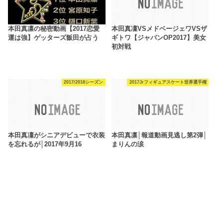
本田真凛の秘密動画【2017恋愛
本田真凜VSメドベージェワVSザ
運は強】ゲッターズ飯田が占う
ギトワ【ジャパンOP2017】美女
初対戦
2017/2018シーズン
2017Jrフィギュアスケート世界選手権
本田真凜がシニアデビューで衣装
本田真凛│報道動画見逃し第2弾│
を忘れるが│2017年9月16
まりんの涙