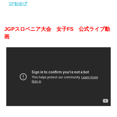
SP動画
JGPスロベニア大会 女子FS 公式ライブ動
画