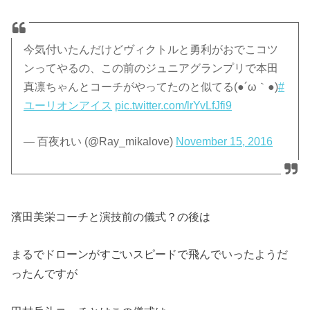
今気付いたんだけどヴィクトルと勇利がおでこコツ
ンってやるの、この前のジュニアグランプリで本田
真凛ちゃんとコーチがやってたのと似てる(●´ω｀●)
#
ユーリオンアイス
pic.twitter.com/lrYvLfJfi9
— 百夜れい (@Ray_mikalove)
November 15, 2016
濱田美栄コーチと演技前の儀式？の後は
まるでドローンがすごいスピードで飛んでいったようだ
ったんですが