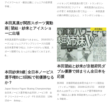
アイスワールド・横浜公園に ジュニアの世界選
バイキング│本田真凛の育て方・トランポリン
手権…
2017年3月21│フジＴＶ 本田真凛のお父さん
の子育て 本田真凛の育て方は・・・ 本田真凛
の家の和室にはなんと、 トランポリンがあっ…
本田真凛が関西スポーツ賞動
画│望結・紗来とアイスショ
本田望結
ーに出場
本田真凛選手の話題がつきません。 2016/2017シ
ーズンは ジュニアグランプリシリーズの活躍
全日本選手権で4位と スポーツのテレビ報道、ス
ポーツ新聞でも たっぷりと魅せてくれてます。
&…
本田望結と紗来が京都府民ダ
ブル優勝で姉まりん全日本を
本田紗来9歳│全日本ノービス
応援
選手権Bに3回転で初優勝なる
か？
第39回 京都府民総合体育大会スケート競技会
（フィギュア競技） 2016年12月17日 本田望
Japan Novice Figure Skating Championships
結さんは女子シングル ジュニア選手権幼年女
全日本ノービス選手権大会2016 ノービスB 女
子 5級以上に参加 本田紗来ちゃんは女子シング
子 フリースケーティング・FS 10月22日 12時
ル B級幼…
15分〜 &nbsp…