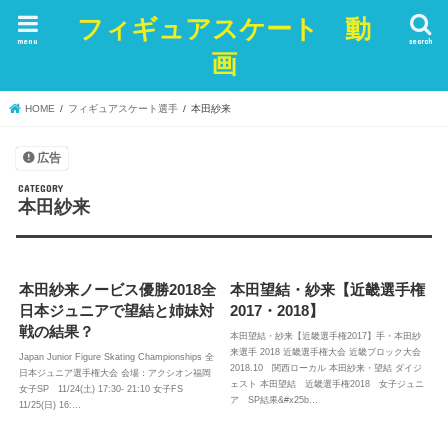
フィギュアスケート 動
menu
search
画
HOME
フィギュアスケート選手
本田紗来
広告
本田紗来
本田紗来ノービス優勝2018全
本田望結・紗来【近畿選手権
日本ジュニアで望結と姉妹対
2017・2018】
戦の結果？
本田望結・紗来【近畿選手権2017】手・本田紗
来選手 2018 近畿選手権大会 近畿ブロック大会
Japan Junior Figure Skating Championships 全
2018.10 関西ローカル 本田紗来・望結 ダイジ
日本ジュニア選手権大会 会場：アクシオン福岡
ェスト 本田望結 近畿選手権2018 女子ジュニ
女子SP 11/24(土) 17:30- 21:10 女子FS
ア SP結果&#x25b…
11/25(日) 16:…