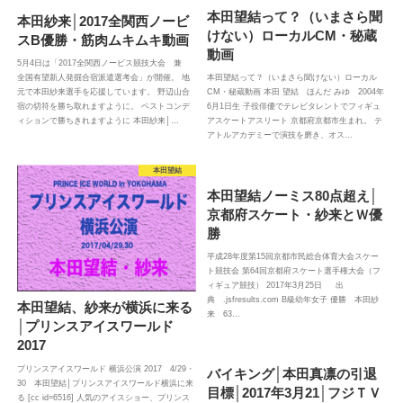
本田望結って？（いまさら聞
本田紗来│2017全関西ノービ
けない）ローカルCM・秘蔵
スB優勝・筋肉ムキムキ動画
動画
5月4日は「2017全関西ノービス競技大会 兼
全国有望新人発掘合宿派遣選考会」が開催。 地
本田望結って？（いまさら聞けない）ローカル
元で本田紗来選手を応援しています。 野辺山合
CM・秘蔵動画 本田 望結 ほんだ みゆ 2004年
宿の切符を勝ち取れますように。 ベストコンデ
6月1日生 子役俳優でテレビタレントでフィギュ
ィションで勝ちきれますように 本田紗来│…
アスケートアスリート 京都府京都市生まれ。 テ
アトルアカデミーで演技を磨き、オス…
本田望結
本田望結ノーミス80点超え│
京都府スケート・紗来とＷ優
勝
平成28年度第15回京都市民総合体育大会スケー
ト競技会 第64回京都府スケート選手権大会（フ
ィギュア競技） 2017年3月25日 出
典 .jsfresults.com B級幼年女子 優勝 本田紗
本田望結、紗来が横浜に来る
来 63…
│プリンスアイスワールド
2017
プリンスアイスワールド 横浜公演 2017 4/29・
バイキング│本田真凛の引退
30 本田望結│プリンスアイスワールド横浜に来
目標│2017年3月21│フジＴＶ
る [cc id=6516] 人気のアイスショー、プリンス