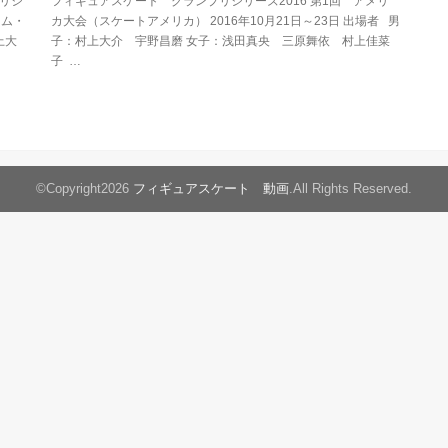
プリシ
フィギュアスケート グランプリシリーズ2016 第1回 アメリ
ラム・
カ大会（スケートアメリカ） 2016年10月21日～23日 出場者 男
上大
子：村上大介 宇野昌磨 女子：浅田真央 三原舞依 村上佳菜
子 …
©Copyright2026
フィギュアスケート 動画
.All Rights Reserved.