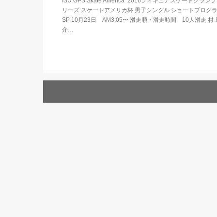
ISU GPS Skate America 2016フィギュアスケートグラン
リーズ スケートアメリカ杯 男子シングル ショートプログ
SP 10月23日 AM3:05〜 滑走順・滑走時間 10人滑走 村
介…