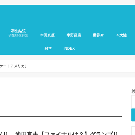
羽生結弦
本田真凜
宇野昌磨
世界Jr
４大陸
羽生結弦特集
雑学
INDEX
スケートアメリカ）
）
メリ
浅田真央【ファイナルは？】グランプリ