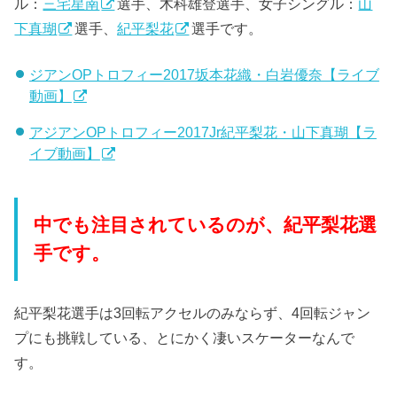
ル：
三宅星南
選手、木科雄登選手、女子シングル：
山
下真瑚
選手、
紀平梨花
選手です。
ジアンOPトロフィー2017坂本花織・白岩優奈【ライブ
動画】
アジアンOPトロフィー2017Jr紀平梨花・山下真瑚【ラ
イブ動画】
中でも注目されているのが、紀平梨花選
手です。
紀平梨花選手は3回転アクセルのみならず、4回転ジャン
プにも挑戦している、とにかく凄いスケーターなんで
す。