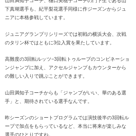
山田満知子コーチ、樋口美穂子コーチの門下生である山
下真瑚選手も、紀平梨花選手同様に作ジーズンからジュ
ニアに本格参戦しています。
ジュニアグランプリシリーズでは初戦の横浜大会、次戦
のタリン杯ではともに3位入賞を果たしています。
高難度の3回転ルッツ−3回転トゥループのコンビネーショ
ンジャンプに加え、アクセルジャンプもカウンターから
の難しい入りで跳ぶことができます。
山田満知子コーチからも「ジャンプがいい、華のある選
手」と、期待されている選手なんです。
昨シーズンのショートプログラムでは演技後半の3回転ル
ープで加点をもらっているなど、本当に将来が楽しみな
選手のひとりですね。