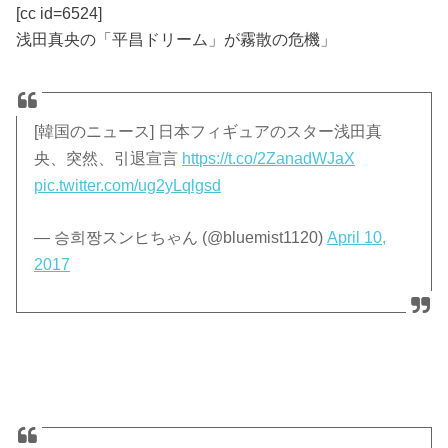
[cc id=6524]
浅田真央の「平昌ドリーム」が霧散の危機」
[韓国のニュース] 日本フィギュアのスター浅田真
央、突然、引退宣言
https://t.co/2ZanadWJaX
pic.twitter.com/ug2yLqlgsd
— 승희짱スンヒちゃん (@bluemist1120)
April 10,
2017