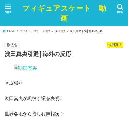
フィギュアスケート 動
menu
search
画
HOME
フィギュアスケート選手
浅田真央
浅田真央引退│海外の反応
浅田真央
広告
浅田真央引退│海外の反応
≪速報≫
浅田真央が現役引退を表明!!
世界各地から惜しむ声相次ぐ