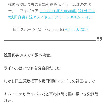
韓国も浅田真央の電撃引退を伝える「悲運のスタ
ー」 – フィギュア
https://t.co/I0ZqnsgujK
#浅田真央
#浅田真央引退
#フィギュアスケート
#キム・ヨナ
— 日刊スポーツ (@nikkansports)
April 10, 2017
浅田真央
さんが引退を決意。
ライバルはいつも自分自身だった。
しかし民主党政権下や反日朝鮮マスゴミの韓国推しで
キム・ヨナがライバルだと言われ続け酷い扱いを受け続
けた。