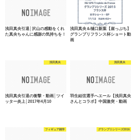
浅田真央引退│沢山の感動をくれ
浅田真央＆樋口新葉【崖っぷち】
た真央ちゃんに感謝の気持ちを！
グランプリフランス杯ショート動
画
浅田真央
浅田真央
浅田真央引退の衝撃・動画│ツイ
羽生結弦選手へエール【浅田真央
ッター炎上│2017年4月10
さんとコラボ】中国激突・動画
フィギュア雑学
グランプリシリーズ2016