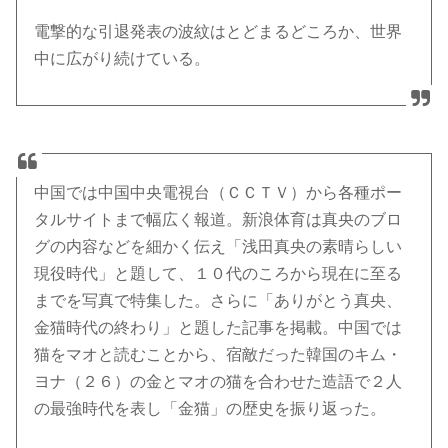
電撃的な引退発表の波紋はとどまるどころか、世界
中に広がり続けている。
中国では中国中央電視台（ＣＣＴＶ）から各種ポー
タルサイトまで幅広く報道。新浪体育は真央のブロ
グの内容などを細かく伝え「浅田真央の素晴らしい
現役時代」と題して、１０代のころから現在に至る
までを写真で特集した。さらに「ありがとう真央、
金猫時代の終わり」と題した記事を掲載。中国では
猫をマオと読むことから、宿敵だった韓国のキム・
ヨナ（２６）の金とマオの猫を合わせた造語で２人
の最強時代を表し「金猫」の歴史を振り返った。