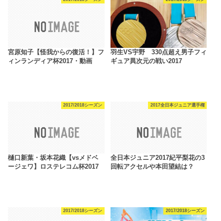
宮原知子【怪我からの復活！】フ
羽生VS宇野 330点超え男子フィ
ィンランディア杯2017・動画
ギュア異次元の戦い2017
2017/2018シーズン
2017全日本ジュニア選手権
樋口新葉・坂本花織【vsメドベ
全日本ジュニア2017紀平梨花の3
ージェワ】ロステレコム杯2017
回転アクセルや本田望結は？
2017/2018シーズン
2017/2018シーズン