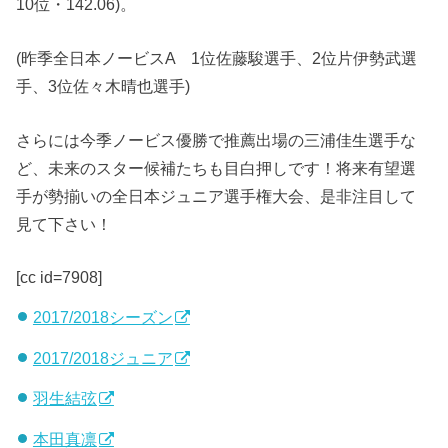
10位・142.06)。
(昨季全日本ノービスA 1位佐藤駿選手、2位片伊勢武選
手、3位佐々木晴也選手)
さらには今季ノービス優勝で推薦出場の三浦佳生選手な
ど、未来のスター候補たちも目白押しです！将来有望選
手が勢揃いの全日本ジュニア選手権大会、是非注目して
見て下さい！
[cc id=7908]
2017/2018シーズン
2017/2018ジュニア
羽生結弦
本田真凛