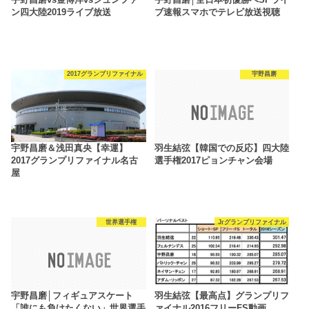
宇野昌磨vs金博洋vsジュンファ
宇野昌磨│全日本初優勝へSPライ
ン四大陸2019ライブ放送
ブ速報スマホでテレビ放送視聴
2017グランプリファイナル
宇野昌磨
宇野昌磨＆浅田真央【幸運】
羽生結弦【韓国での反応】四大陸
2017グランプリファイナル名古
選手権2017ピョンチャン会場
屋
世界選手権
Jrグランプリファイナル
宇野昌磨│フィギュアスケート
羽生結弦【最高点】グランプリフ
「誰にも負けたくない」世界選手
ァイナル2016フリーFS動画