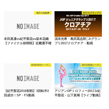
地方大会結果
2017Jrグランプリ
本田真凛vs紀平梨花vs坂本花織
須本光希・島田高志郎│Jrグラン
【ファイナル前哨戦】近畿選手権
プリ2017クロアチア・動画
2018/2019シーズン
2017/2018シーズン
【紀平梨花2018初戦】3回転半2
アジアンOPトロフィー2017Jr紀
回成功！SP・FS動画
平梨花・山下真瑚【ライブ動画】