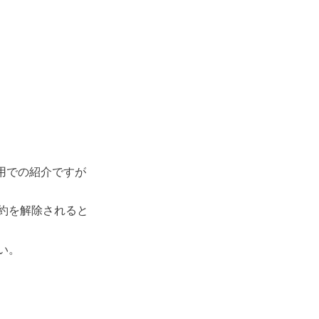
用での紹介ですが
約を解除されると
い。