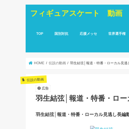
フィギュアスケート 動画
TOP
国別対抗
応援メッセ
世界選手権
HOME
伝説の動画
羽生結弦│報道・特番・ローカル見逃し
伝説の動画
広告
羽生結弦│報道・特番・ローカ
羽生結弦│報道・特番・ローカル見逃し長編動画