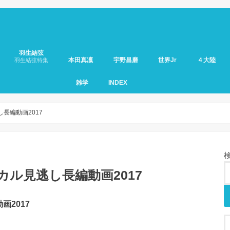
羽生結弦
本田真凜
宇野昌磨
世界Jr
４大陸
羽生結弦特集
雑学
INDEX
長編動画2017
ル見逃し長編動画2017
2017