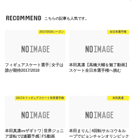
RECOMMEND
こちらの記事も人気です。
2017/2018シーズン
全日本選手権
フィギュアスケート選手│女子は
本田真凛【高橋大輔を魅了動画】
誰が期待2017/2018
スケート全日本選手権へ挑む
2017Jrフィギュアスケート世界選手権
本田真凜
本田真凛vsザギトワ│世界ジュニ
本田まりん│4回転サルコウ＆ル
ア逆転で2連覇予感│FS動画
ープでピョンチャンオリンピック