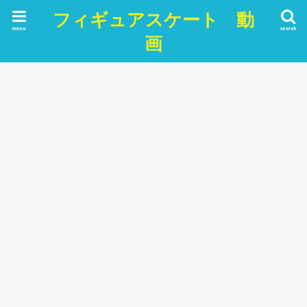
フィギュアスケート 動
menu
search
画