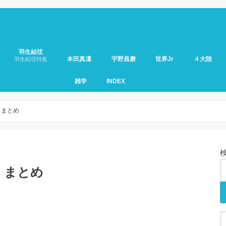
羽生結弦
本田真凜
宇野昌磨
世界Jr
４大陸
羽生結弦特集
雑学
INDEX
 まとめ
 まとめ