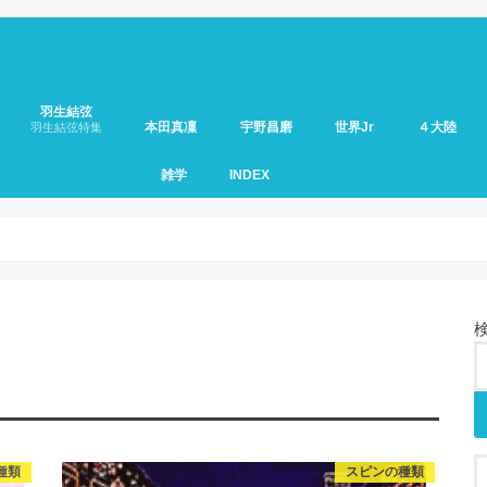
羽生結弦
本田真凜
宇野昌磨
世界Jr
４大陸
羽生結弦特集
雑学
INDEX
種類
スピンの種類