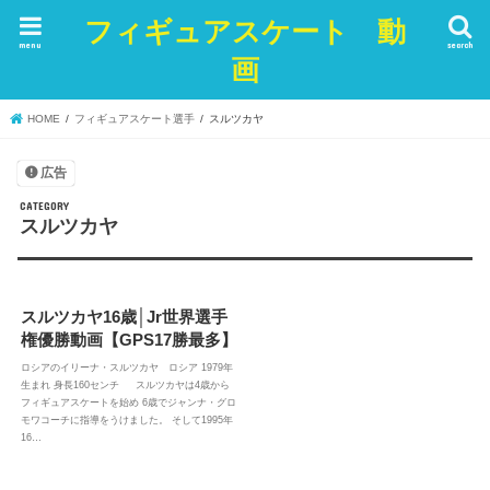
フィギュアスケート 動
menu
search
画
HOME
フィギュアスケート選手
スルツカヤ
広告
スルツカヤ
スルツカヤ16歳│Jr世界選手
権優勝動画【GPS17勝最多】
ロシアのイリーナ・スルツカヤ ロシア 1979年
生まれ 身長160センチ スルツカヤは4歳から
フィギュアスケートを始め 6歳でジャンナ・グロ
モワコーチに指導をうけました。 そして1995年
16…