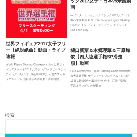
ック2017女子・日本vs米国動
画
usインターナショナルクラシック2017女子・日
本vs米国動画 U.S. International Figure Skating
Classic U.S. インターナショナル クラシック
Salt Lake City …
世界フィギュア2017女子フリ
ー【絶対絶命】動画・ライブ
樋口新葉＆本郷理華＆三原舞
速報
依【四大陸選手権SP滑走
順】動画
World Figure Skating Championships 世界フィ
ギュアスケート2017 女子シングル フリースケー
Four Continents Figure Skating Championships
ティング 4月01日 深夜00時00分〜 世界フィギ
四大陸選手権 女子ショートプログラム・SP 2月
ュアスケート 注目選手の滑走順・滑走時間…
16日 18時30分〜21時44分 会場：江陵 (韓国)
平昌オリンピック会場 女…
検索