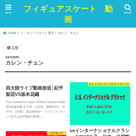
フィギュアスケート 動
menu
search
画
HOME
フィギュアスケート選手
カレン・チェン
広告
カレン・チェン
U.S. インターナショナル クラシック
四大陸ライブ動画放送│紀平
梨花VS坂本花織
Four Continents Figure Skating Championships
四大陸選手権 女子SP 2月8日 朝5時30分〜 女
子FS 2月9日 昼12時00分〜 フィギュアスケー
トの女子は紀平梨花の登場に…
usインターナショナルクラシ
オズモンド