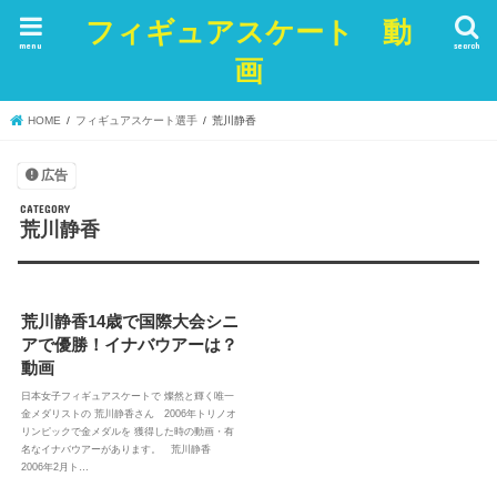
フィギュアスケート 動
menu
search
画
HOME
フィギュアスケート選手
荒川静香
広告
荒川静香
荒川静香14歳で国際大会シニ
アで優勝！イナバウアーは？
動画
日本女子フィギュアスケートで 燦然と輝く唯一
金メダリストの 荒川静香さん 2006年トリノオ
リンピックで金メダルを 獲得した時の動画・有
名なイナバウアーがあります。 荒川静香
2006年2月ト…