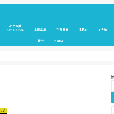
羽生結弦
本田真凜
宇野昌磨
世界Jr
４大陸
羽生結弦特集
雑学
INDEX
ック