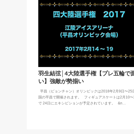
羽生結弦│4大陸選手権【プレ五輪で
い】強敵が勢揃い
平昌（ピョンチャン）オリンピックは2018年2月9日〜25日
国の平昌で開催されます。 フィギュアスケートは2月10〜
で 24日にエキシビションが予定されています。 &n…