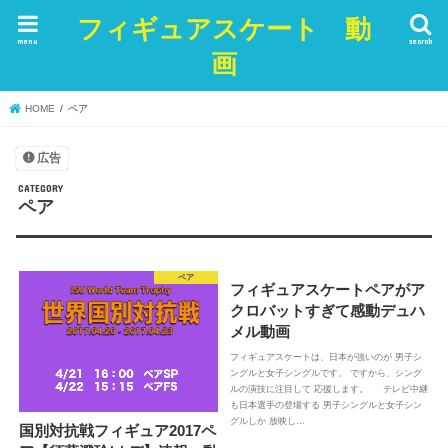
フィギュアスケート 動
menu
search
画
HOME
ペア
広告
ペア
ペア
フィギュアスケートペアがア
クロバットすぎて感動デュハ
メル動画
フィギュアスケートは、日本が強いのが 男子シ
ングルと女子シングルです。 ですから、シング
ルの演技に注目して 応援します。 テレビ中継
も日本選手の登場する 男子シングルと女子シン
グルしか 放映し…
国別対抗戦フィギュア2017ペ