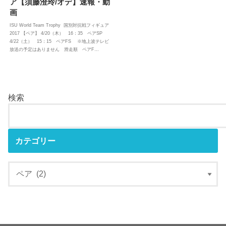
ア【須藤澄玲/オデ】速報・動
画
ISU World Team Trophy 国別対抗戦フィギュア
2017 【ペア】 4/20（木） 16：35 ペアSP
4/22（土） 15：15 ペアFS ※地上波テレビ
放送の予定はありません 滑走順 ペアF…
検索
カテゴリー