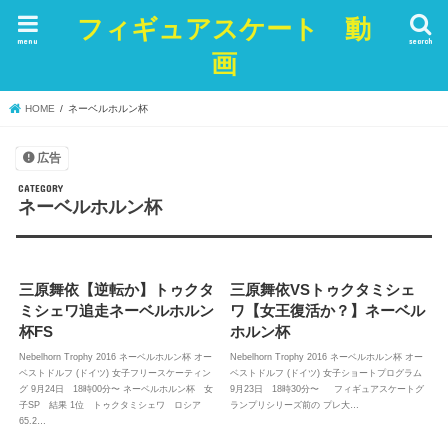
フィギュアスケート 動
menu
search
画
HOME
ネーベルホルン杯
広告
ネーベルホルン杯
三原舞依【逆転か】トゥクタ
三原舞依VSトゥクタミシェ
ミシェワ追走ネーベルホルン
ワ【女王復活か？】ネーベル
杯FS
ホルン杯
Nebelhorn Trophy 2016 ネーベルホルン杯 オー
Nebelhorn Trophy 2016 ネーベルホルン杯 オー
ベストドルフ (ドイツ) 女子フリースケーティン
ベストドルフ (ドイツ) 女子ショートプログラム
グ 9月24日 18時00分〜 ネーベルホルン杯 女
9月23日 18時30分〜 フィギュアスケートグ
子SP 結果 1位 トゥクタミシェワ ロシア
ランプリシリーズ前の プレ大…
65.2…