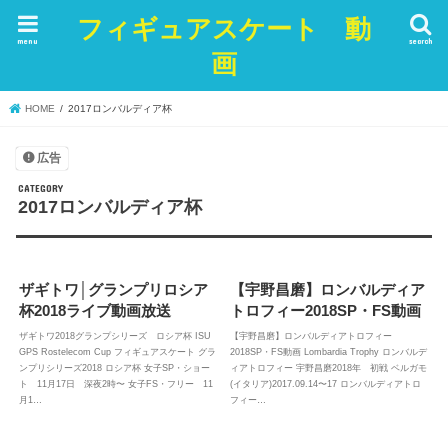
フィギュアスケート 動
menu
search
画
HOME
2017ロンバルディア杯
広告
2017ロンバルディア杯
ザギトワ│グランプリロシア
【宇野昌磨】ロンバルディア
杯2018ライブ動画放送
トロフィー2018SP・FS動画
ザギトワ2018グランプシリーズ ロシア杯 ISU
【宇野昌磨】ロンバルディアトロフィー
GPS Rostelecom Cup フィギュアスケート グラ
2018SP・FS動画 Lombardia Trophy ロンバルデ
ンプリシリーズ2018 ロシア杯 女子SP・ショー
ィアトロフィー 宇野昌磨2018年 初戦 ベルガモ
ト 11月17日 深夜2時〜 女子FS・フリー 11
(イタリア)2017.09.14〜17 ロンバルディアトロ
月1…
フィー…