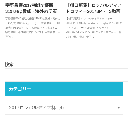
宇野昌磨2017初戦で優勝
【樋口新葉】ロンバルディア
319.84は脅威・海外の反応
トロフィー2017SP・FS動画
宇野昌磨2017初戦で優勝319.84は脅威・海外の
【樋口新葉】ロンバルディアトロフィー
反応 宇野昌磨やべぇ……() 宇野昌磨選手、4S
2017SP・FS動画 Lombardia Trophy ロンバルデ
成功でPB更新すごい！動画はあとで見ます…
ィアトロフィー ベルガモ (イタリア)
宇野昌磨 今季初戦で自己ベスト 宇野昌磨 今
2017.09.14〜17 ロンバルディアトロフィー 滑
季初…
走順・滑走時間 女子…
検索
カテゴリー